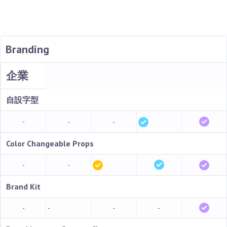
Branding
企業
自設字型
-
-
-
Color Changeable Props
-
-
Brand Kit
-
-
-
-