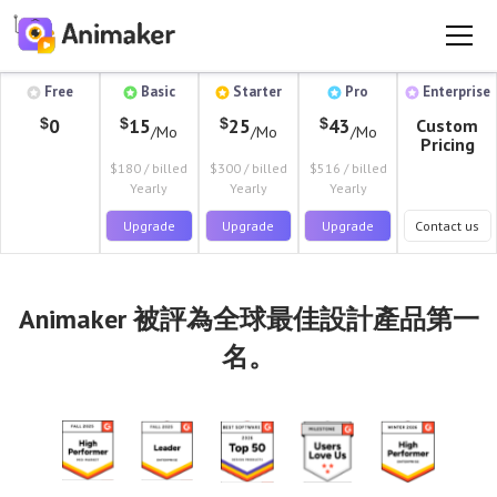
Free
Basic
Starter
Pro
Enterprise
價格計劃
$
$
$
$
0
15
25
43
Custom
/Mo
/Mo
/Mo
(所有價格均以美元計)
Pricing
$180 / billed
$300 / billed
$516 / billed
每年支付和
Save upto 45%
Yearly
Yearly
Yearly
Upgrade
Upgrade
Upgrade
Contact us
Animaker 被評為全球最佳設計產品第一
名。