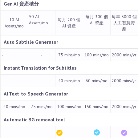
Gen AI 資產積分
50 AI
每月 300 個
每年 5000 個
10 AI
每月 200 個
Assets/mo
AI 資產
人工智慧資
Assets/mo
AI 資產
產
Auto Subtitle Generator
-
-
75 mins/mo
100 mins/mo
2000 mins/yr
Instant Translation for Subtitles
-
-
40 mins/mo
60 mins/mo
2000 mins/yr
AI Text-to-Speech Generator
40 mins/mo
75 mins/mo
100 mins/mo
150 mins/mo
2000 mins/yr
Automatic BG removal tool
-
-