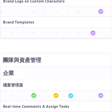
Brand Logo on Custom Characters
-
-
-
-
Brand Templates
-
-
-
-
團隊與資產
管理
企業
檔案管理器
-
Real-time Comments & Assign Tasks