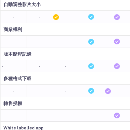
自動調整影片大小
-
-
商業權利
-
-
-
版本歷程記錄
-
-
-
多種格式
下載
-
-
-
轉售授權
-
-
-
-
White labelled app