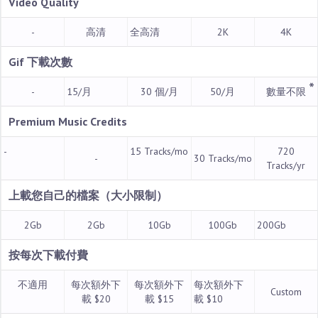
Video Quality
-
高清
全高清
2K
4K
Gif 下載次數
*
-
15/月
30 個/月
50/月
數量不限
Premium Music Credits
-
15 Tracks/mo
720
-
30 Tracks/mo
Tracks/yr
上載您自己的
檔案（大小限制）
2Gb
2Gb
10Gb
100Gb
200Gb
按每次下載付費
不適用
每次額外下
每次額外下
每次額外下
Custom
載 $20
載 $15
載 $10