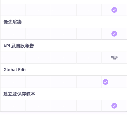
-
-
-
-
優先渲染
-
-
-
-
API 及自設報告
-
-
-
-
自設
Global Edit
-
-
-
-
建立並保存範本
-
-
-
-