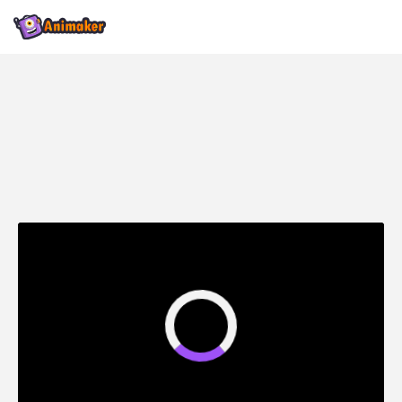
Η οριστική λύση για τη θαλάσσια ρύπανση δεν είναι μία «μαγική»
κίνηση, αλλά ένας συνδυασμός πρόληψης στην πηγή και τεχνολογικής
παρέμβασης.
2ο ΓΥΜΝΑΣΙΟ ΝΕΑΣ ΦΙΛΑΔΕΛΦΕΙΑΣ
ΠΕΡΙΒΑΛΛΟΝΤΙΚΗ ΟΜΑΔΑ
ΘΑΛΑΣΣΙΑ ΡΥΠΑΝΣΗ
Η κατασκευή και ο εκσυγχρονισμός των Μονάδων
Επεξεργασίας Λυμάτων.
ΣΧΟΛΙΚΟ ΕΤΟΣ 2025-2026
Η μείωση της παραγωγής πλαστικών μίας χρήσης και η
υιοθέτηση της Κυκλικής Οικονομίας.
Το αυστηρότερο νομοθετικό πλαίσιο.